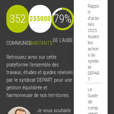
Rappo
rt
352
80%
255000
d'activ
ités
2025 :
toutes
DE L'AUBE
les
COMMUNES
HABITANTS
action
s du
Retrouvez ainsi sur cette
syndic
plateforme l'ensemble des
at
travaux, études et guides réalisés
DEPAR
T
par le syndicat DEPART pour une
gestion équilibrée et
Le
harmonieuse de nos territoires.
Guide
de
comp
Je vous souhaite
atibilit