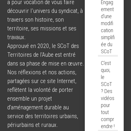
a pour vocation de vous faire
Engag
ement
découvrir l’univers du syndicat, à
d'une
travers son histoire, son
modifi
territoire, ses missions et ses
cation
travaux.
simplifi
ée du
Approuvé en 2020, le SCoT des
SCoT
Territoires de l'Aube est entré
C'est
dans sa phase de mise en œuvre.
quoi,
Nos réflexions et nos actions,
le
partagées sur ce site Internet,
SCoT
reflètent la volonté de porter
? Des
vidéos
ensemble un projet
pour
d'aménagement durable au
tout
service des territoires urbains,
compr
périurbains et ruraux.
endre !