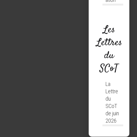
Les
Lettres
du
SCoT
La
Lettre
du
SCoT
de juin
2026