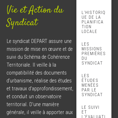
Vie et Action du
L'HISTORIQ
UE DE LA
Syndicat
PLANIFICA
TION
LOCALE
Le syndicat DEPART assure une
LES
mission de mise en œuvre et de
MISSIONS
PREMIÈRES
suivi du Schéma de Cohérence
DU
SYNDICAT
Territoriale. Il veille à la
compatibilité des documents
LES
d'urbanisme, réalise des études
ÉTUDES
MENÉES
et travaux d’approfondissement,
PAR LE
SYNDICAT
et conduit un observatoire
territorial. D’une manière
LE SUIVI
générale, il veille à apporter aux
ET
L'EVALUATI