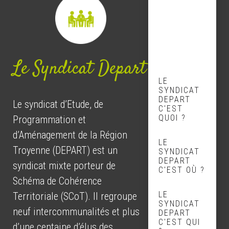
Le Syndicat Depart
LE
SYNDICAT
DEPART
Le syndicat d’Etude, de
C'EST
QUOI ?
Programmation et
d’Aménagement de la Région
LE
Troyenne (DEPART) est un
SYNDICAT
DEPART
syndicat mixte porteur de
C'EST OÙ ?
Schéma de Cohérence
LE
Territoriale (SCoT). Il regroupe
SYNDICAT
neuf intercommunalités et plus
DEPART
C'EST QUI
d’une centaine d’élus des