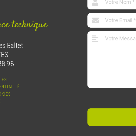
nce technique
es Baltet
YES
88 98
LES
ENTIALITÉ
OKIES
E